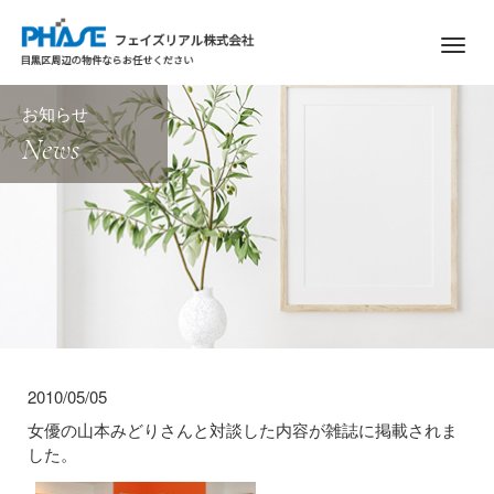
M
e
n
お知らせ
u
News
2010/05/05
女優の山本みどりさんと対談した内容が雑誌に掲載されま
した。