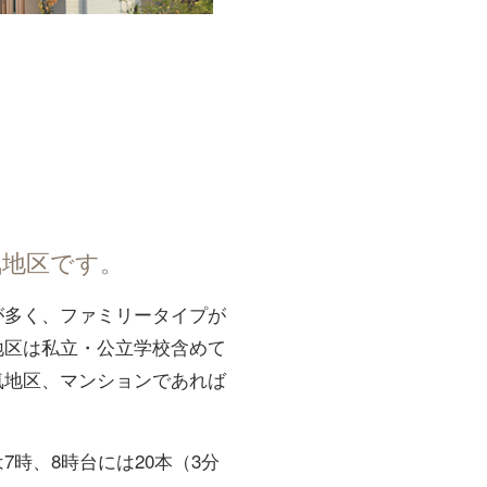
気地区です。
が多く、ファミリータイプが
地区は私立・公立学校含めて
気地区、マンションであれば
時、8時台には20本（3分