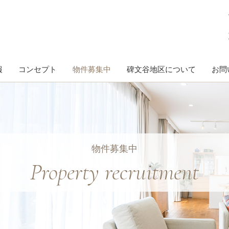
報
コンセプト
物件募集中
碑文谷地区について
お問
物件募集中
Property recruitment